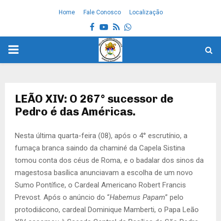
Home
Fale Conosco
Localização
Facebook
Youtube
Rss
Whatsapp
PRIMARY
MENU
LEÃO XIV: O 267° sucessor de
Pedro é das Américas.
Nesta última quarta-feira (08), após o 4° escrutínio, a
fumaça branca saindo da chaminé da Capela Sistina
tomou conta dos céus de Roma, e o badalar dos sinos da
magestosa basílica anunciavam a escolha de um novo
Sumo Pontífice, o Cardeal Americano Robert Francis
Prevost. Após o anúncio do “
Habemus Papam
” pelo
protodiácono, cardeal Dominique Mamberti, o Papa Leão