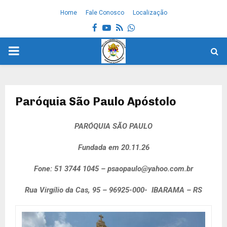
Home
Fale Conosco
Localização
Facebook
Youtube
Rss
Whatsapp
PRIMARY
MENU
Paróquia São Paulo Apóstolo
PARÓQUIA SÃO PAULO
Fundada em 20.11.26
Fone: 51 3744 1045 –
psaopaulo@yahoo.com.br
Rua Virgílio da Cas, 95 –
96925-000- IBARAMA – RS