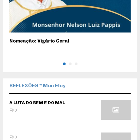
Nomeação: Vigário Geral
3
M
REFLEXÔES * Mon Elcy
A LUTA DO BEM E DO MAL
0
0