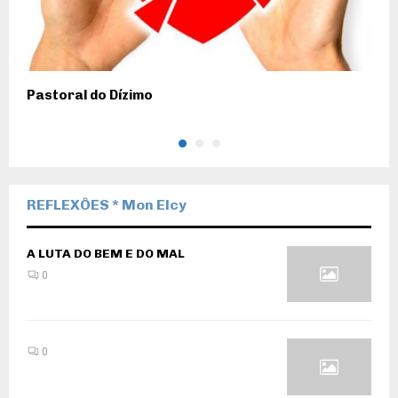
Pastoral do Dízimo
A
REFLEXÔES * Mon Elcy
A LUTA DO BEM E DO MAL
0
0