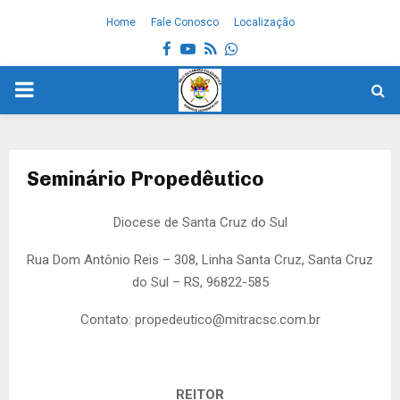
Home
Fale Conosco
Localização
Facebook
Youtube
Rss
Whatsapp
PRIMARY
MENU
Seminário Propedêutico
Diocese de Santa Cruz do Sul
Rua Dom Antônio Reis – 308, Linha Santa Cruz, Santa Cruz
do Sul – RS, 96822-585
Contato:
propedeutico@mitracsc.com.br
REITOR