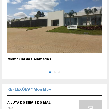
Memorial das Alamedas
S
REFLEXÔES * Mon Elcy
A LUTA DO BEM E DO MAL
0