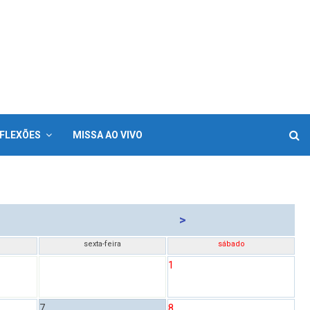
FLEXÕES
MISSA AO VIVO
>
sexta-feira
sábado
1
7
8