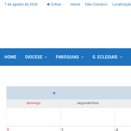
7 de agosto de 2026
Entrar
Home
Fale Conosco
Localizaçã
HOME
DIOCESE
PARÓQUIAS
G. ECLESIAIS
<
domingo
segunda-feira
2
3
4