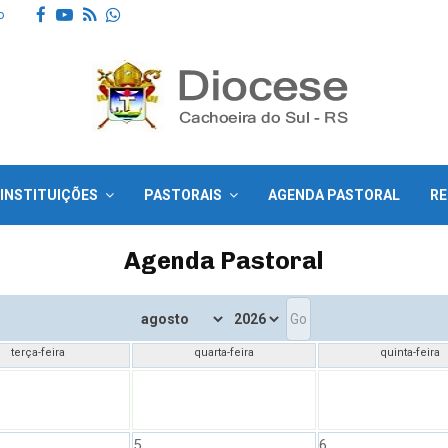
Facebook
Youtube
Rss
Whatsapp
o
INSTITUIÇÕES
PASTORAIS
AGENDA PASTORAL
RE
Agenda Pastoral
terça-feira
quarta-feira
quinta-feira
5
6