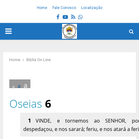
Home
Fale Conosco
Localização
Facebook
Youtube
Rss
Whatsapp
PRIMARY
MENU
Home
Biblia On Line
a
a
a
Oseias
6
1
VINDE, e tornemos ao SENHOR, por
despedaçou, e nos sarará; feriu, e nos atará a fer