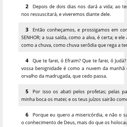
2
Depois de dois dias nos dará a vida; ao te
nos ressuscitará, e viveremos diante dele.
3
Então conheçamos, e prossigamos em co
SENHOR; a sua saída, como a alva, é certa; e ele 
como a chuva, como chuva serôdia que rega a ter
4
Que te farei, ó Efraim? Que te farei, ó Judá
vossa benignidade é como a nuvem da manhã
orvalho da madrugada, que cedo passa.
5
Por isso os abati pelos profetas; pelas p
minha boca os matei; e os teus juízos sairão como
6
Porque eu quero a misericórdia, e não o sac
o conhecimento de Deus, mais do que os holocau