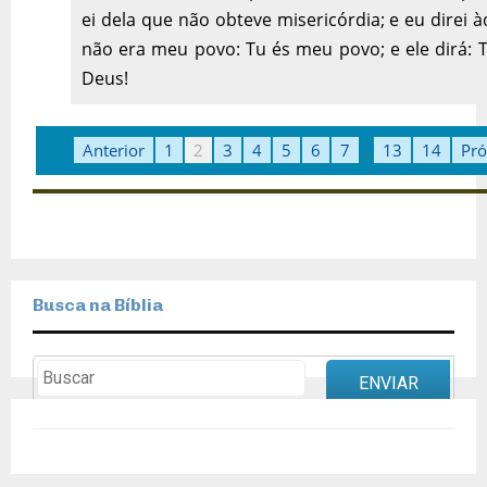
ei dela que não obteve misericórdia; e eu direi 
não era meu povo: Tu és meu povo; e ele dirá: 
Deus!
Anterior
1
2
3
4
5
6
7
...
13
14
Pr
Busca na Bíblia
ENVIAR