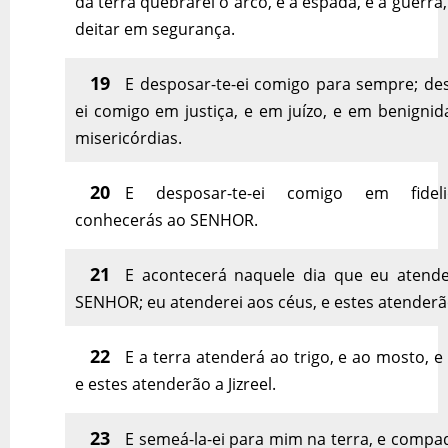
da terra quebrarei o arco, e a espada, e a guerra, 
deitar em segurança.
19
E desposar-te-ei comigo para sempre; des
ei comigo em justiça, e em juízo, e em benigni
misericórdias.
20
E desposar-te-ei comigo em fidel
conhecerás ao SENHOR.
21
E acontecerá naquele dia que eu atender
SENHOR; eu atenderei aos céus, e estes atenderão
22
E a terra atenderá ao trigo, e ao mosto, e 
e estes atenderão a Jizreel.
23
E semeá-la-ei para mim na terra, e compa