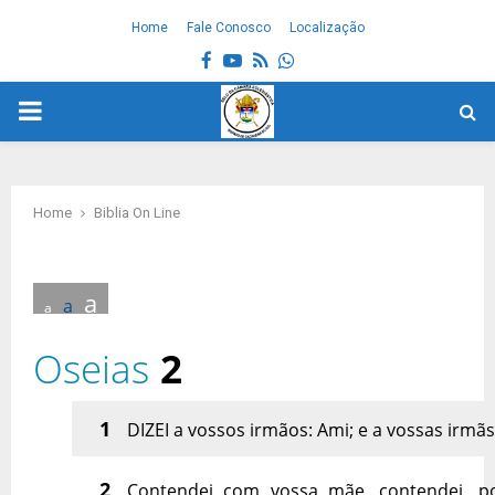
Home
Fale Conosco
Localização
Facebook
Youtube
Rss
Whatsapp
PRIMARY
MENU
Home
Biblia On Line
a
a
a
Oseias
2
1
DIZEI a vossos irmãos: Ami; e a vossas irmã
2
Contendei com vossa mãe, contendei, p