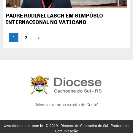
PADRE RUDINEI LASCH EM SIMPÓSIO
INTERNACIONAL NO VATICANO
Navegação
1
2
por
posts
"Mostrar a todos o rosto de Cristo"
www.diocesenet.com.br -
© 2019 -
Diocese de Cachoeira do Sul - Pastoral da
Comunicação