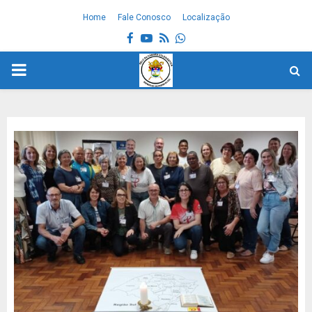
Home
Fale Conosco
Localização
Facebook
Youtube
Rss
Whatsapp
PRIMARY
MENU