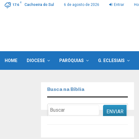
C
Cachoeira do Sul
6 de agosto de 2026
Entrar
H
17.6
HOME
DIOCESE
PARÓQUIAS
G. ECLESIAIS
Busca na Bíblia
ENVIAR