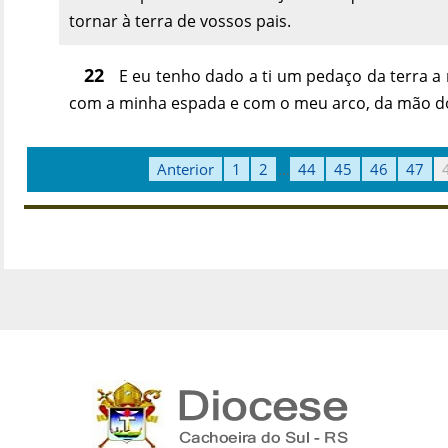
tornar à terra de vossos pais.
22
E eu tenho dado a ti um pedaço da terra a
com a minha espada e com o meu arco, da mão d
Anterior
1
2
...
44
45
46
47