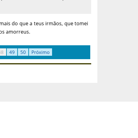
 mais do que a teus irmãos, que tomei
os amorreus.
48
49
50
Próximo