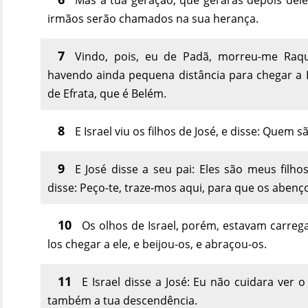
irmãos serão chamados na sua herança.
7
Vindo, pois, eu de Padã, morreu-me Raqu
havendo ainda pequena distância para chegar a Ef
de Efrata, que é Belém.
8
E Israel viu os filhos de José, e disse: Quem s
9
E José disse a seu pai: Eles são meus filh
disse: Peço-te, traze-mos aqui, para que os abenç
10
Os olhos de Israel, porém, estavam carregad
los chegar a ele, e beijou-os, e abraçou-os.
11
E Israel disse a José: Eu não cuidara ver 
também a tua descendência.