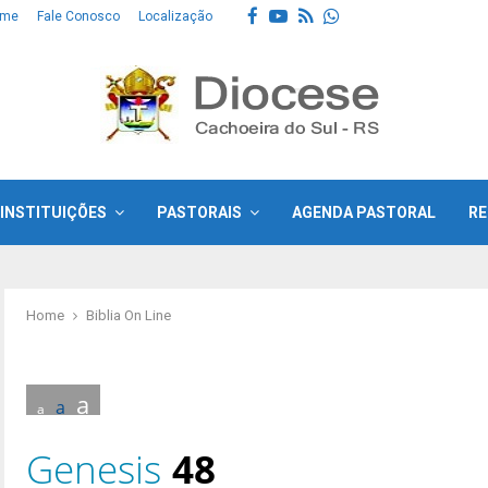
Facebook
Youtube
Rss
Whatsapp
ome
Fale Conosco
Localização
INSTITUIÇÕES
PASTORAIS
AGENDA PASTORAL
RE
Home
Biblia On Line
a
a
a
Genesis
48