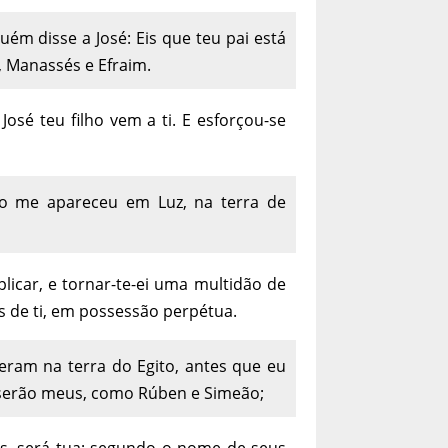
ém disse a José: Eis que teu pai está
, Manassés e Efraim.
José teu filho vem a ti. E esforçou-se
so me apareceu em Luz, na terra de
iplicar, e tornar-te-ei uma multidão de
s de ti, em possessão perpétua.
sceram na terra do Egito, antes que eu
s serão meus, como Rúben e Simeão;
es, será tua; segundo o nome de seus