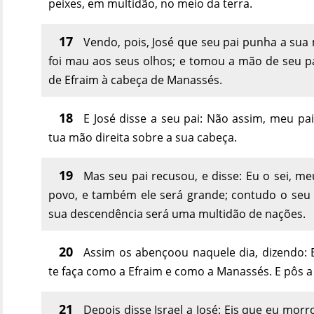
peixes, em multidão, no meio da terra.
17
Vendo, pois, José que seu pai punha a sua 
foi mau aos seus olhos; e tomou a mão de seu pa
de Efraim à cabeça de Manassés.
18
E José disse a seu pai: Não assim, meu pa
tua mão direita sobre a sua cabeça.
19
Mas seu pai recusou, e disse: Eu o sei, me
povo, e também ele será grande; contudo o seu 
sua descendência será uma multidão de nações.
20
Assim os abençoou naquele dia, dizendo: E
te faça como a Efraim e como a Manassés. E pôs a
21
Depois disse Israel a José: Eis que eu mor