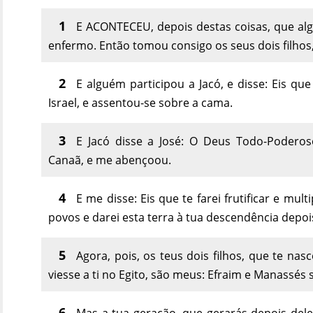
1
E ACONTECEU, depois destas coisas, que algu
enfermo. Então tomou consigo os seus dois filhos
2
E alguém participou a Jacó, e disse: Eis que 
Israel, e assentou-se sobre a cama.
3
E Jacó disse a José: O Deus Todo-Podero
Canaã, e me abençoou.
4
E me disse: Eis que te farei frutificar e mult
povos e darei esta terra à tua descendência depoi
5
Agora, pois, os teus dois filhos, que te na
viesse a ti no Egito, são meus: Efraim e Manassé
6
Mas a tua geração, que gerarás depois del