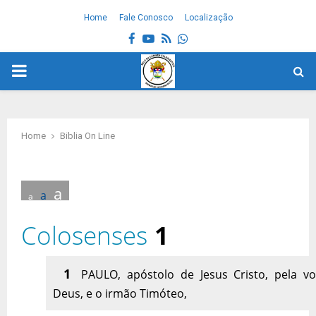
Home
Fale Conosco
Localização
Facebook
Youtube
Rss
Whatsapp
PRIMARY
MENU
Home
Biblia On Line
a
a
a
Colosenses
1
1
PAULO, apóstolo de Jesus Cristo, pela v
Deus, e o irmão Timóteo,